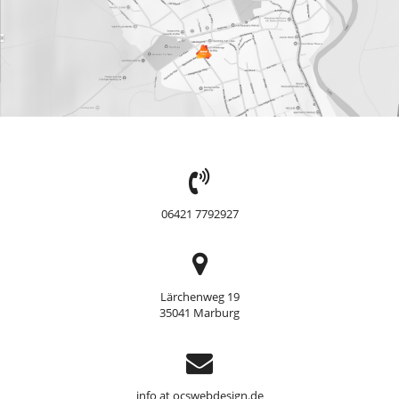
TEL:
06421 7792927
Adresse
Lärchenweg 19
35041 Marburg
Support
info at ocswebdesign.de