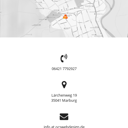
TEL:
06421 7792927
Adresse
Lärchenweg 19
35041 Marburg
Support
info at ocswebdesign.de