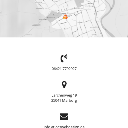
TEL:
06421 7792927
Adresse
Lärchenweg 19
35041 Marburg
Support
info at ocswebdesign.de