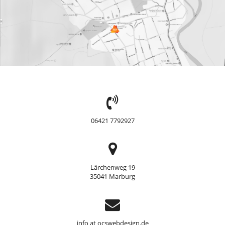
TEL:
06421 7792927
Adresse
Lärchenweg 19
35041 Marburg
Support
info at ocswebdesign.de