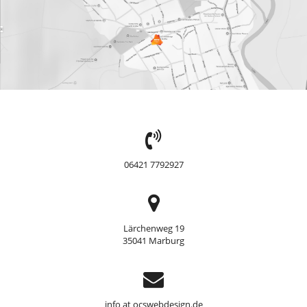
TEL:
06421 7792927
Adresse
Lärchenweg 19
35041 Marburg
Support
info at ocswebdesign.de