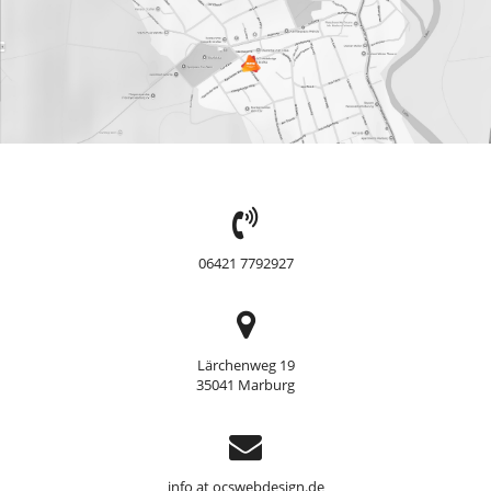
TEL:
06421 7792927
Adresse
Lärchenweg 19
35041 Marburg
Support
info at ocswebdesign.de