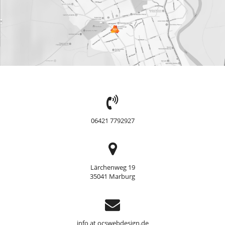
TEL:
06421 7792927
Adresse
Lärchenweg 19
35041 Marburg
Support
info at ocswebdesign.de