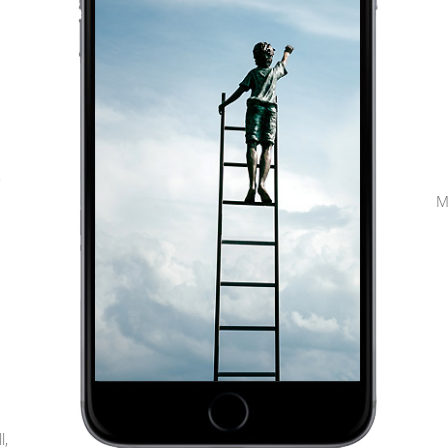
,
M
l,