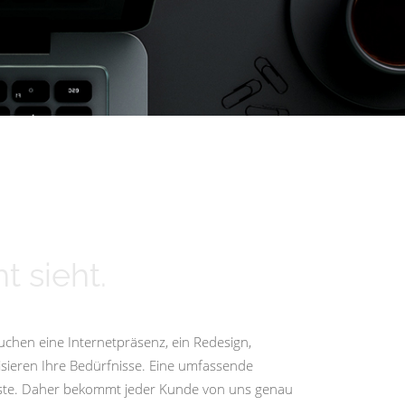
t sieht.
uchen eine Internetpräsenz, ein Redesign,
isieren Ihre Bedürfnisse. Eine umfassende
igste. Daher bekommt jeder Kunde von uns genau