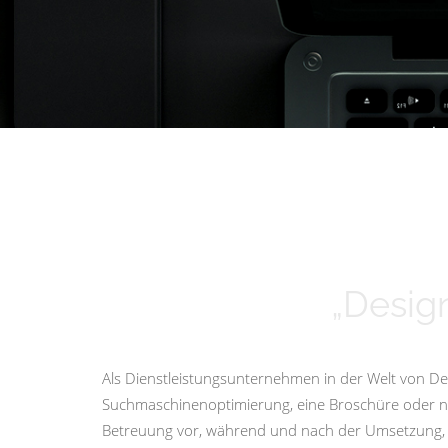
„Design
Als Dienstleistungsunternehmen in der Welt von Des
Suchmaschinenoptimierung, eine Broschüre oder nur 
Betreuung vor, während und nach der Umsetzung, i