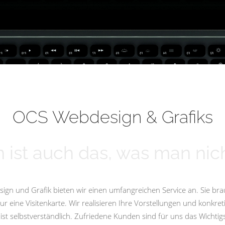
OCS Webdesign & Grafiks
 ist auch das, was man nich
ign und Grafik bieten wir einen umfangreichen Service an. Sie bra
eine Visitenkarte. Wir realisieren Ihre Vorstellungen und konkret
st selbstverständlich. Zufriedene Kunden sind für uns das Wicht