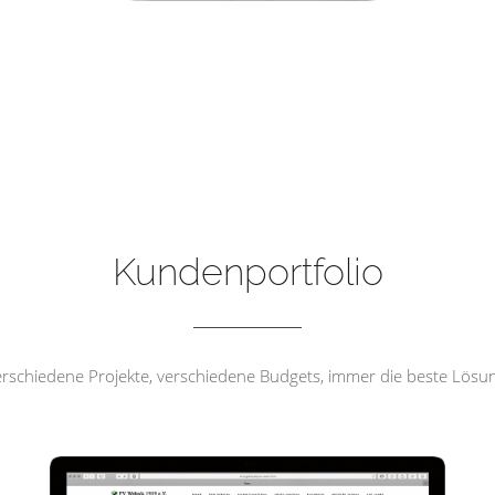
FV Wehrda 1919 e.V
Kundenportfolio
rschiedene Projekte, verschiedene Budgets, immer die beste Lösu