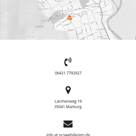
TEL:
06421 7792927
Adresse
Lärchenweg 19
35041 Marburg
Support
info at ocswebdesign.de