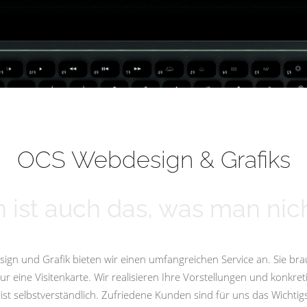
OCS Webdesign & Grafiks
 ist auch das, was man nich
ign und Grafik bieten wir einen umfangreichen Service an. Sie bra
eine Visitenkarte. Wir realisieren Ihre Vorstellungen und konkret
st selbstverständlich. Zufriedene Kunden sind für uns das Wicht