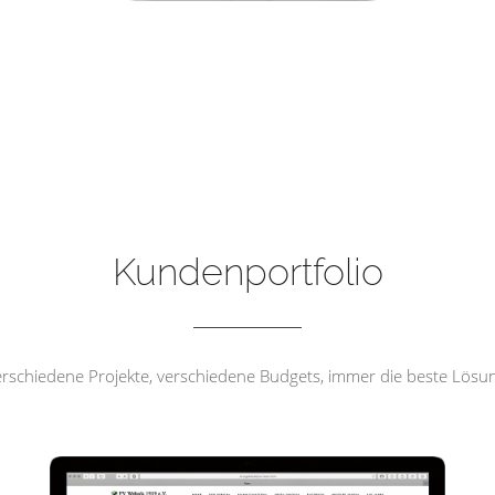
FV Wehrda 1919 e.V
Kundenportfolio
rschiedene Projekte, verschiedene Budgets, immer die beste Lösu