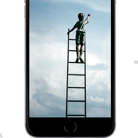
,
M
l,