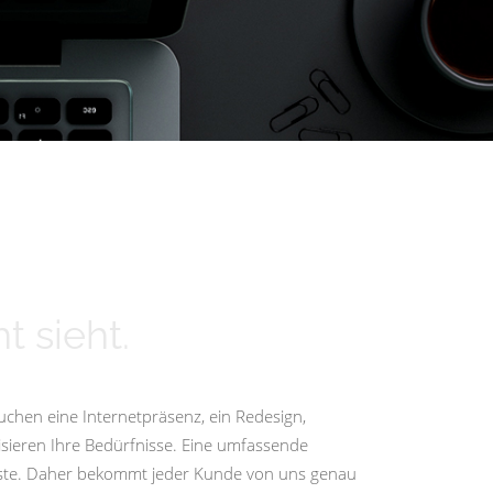
t sieht.
uchen eine Internetpräsenz, ein Redesign,
isieren Ihre Bedürfnisse. Eine umfassende
igste. Daher bekommt jeder Kunde von uns genau