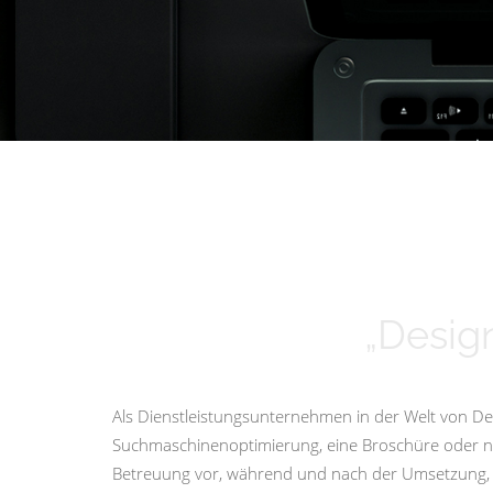
„Design
Als Dienstleistungsunternehmen in der Welt von Des
Suchmaschinenoptimierung, eine Broschüre oder nur 
Betreuung vor, während und nach der Umsetzung, i