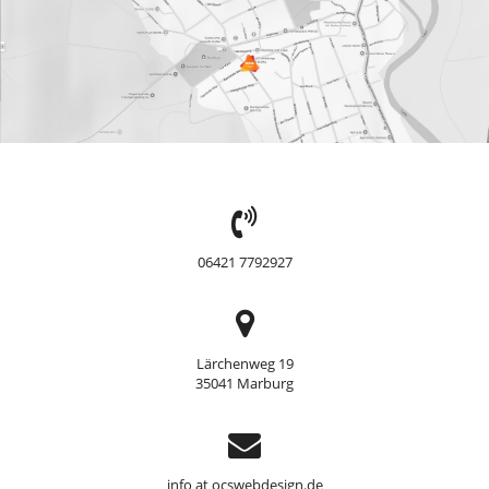
TEL:
06421 7792927
Adresse
Lärchenweg 19
35041 Marburg
Support
info at ocswebdesign.de